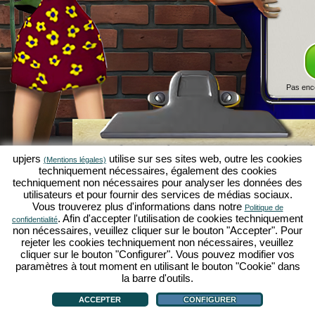
Pas enc
Simulation économique Kapilands 
upjers
utilise sur ses sites web, outre les cookies
(Mentions légales)
jeux par navigateur d'upjers
techniquement nécessaires, également des cookies
techniquement non nécessaires pour analyser les données des
Kapilands fait partie des meilleurs
jeux par navigat
utilisateurs et pour fournir des services de médias sociaux.
véritable
jeu rétro
pour les fans de simulations éc
Vous trouverez plus d'informations dans notre
Politique de
upjers
, il a été élu "MMO of the Year" et enthousia
. Afin d'accepter l'utilisation de cookies techniquement
confidentialité
fans de
jeux stratégiques en ligne
. Ici, tu peux c
non nécessaires, veuillez cliquer sur le bouton "Accepter". Pour
économique en tant qu'entrepreneur et faire carriè
rejeter les cookies techniquement non nécessaires, veuillez
simulations économiques
!
cliquer sur le bouton "Configurer". Vous pouvez modifier vos
paramètres à tout moment en utilisant le bouton "Cookie" dans
la barre d'outils.
ACCEPTER
CONFIGURER