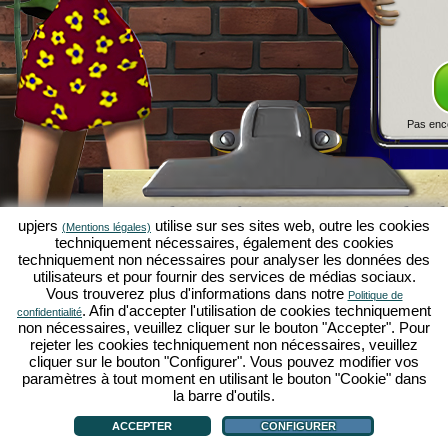
Pas enc
Simulation économique Kapilands 
upjers
utilise sur ses sites web, outre les cookies
(Mentions légales)
jeux par navigateur d'upjers
techniquement nécessaires, également des cookies
techniquement non nécessaires pour analyser les données des
Kapilands fait partie des meilleurs
jeux par navigat
utilisateurs et pour fournir des services de médias sociaux.
véritable
jeu rétro
pour les fans de simulations éc
Vous trouverez plus d'informations dans notre
Politique de
upjers
, il a été élu "MMO of the Year" et enthousia
. Afin d'accepter l'utilisation de cookies techniquement
confidentialité
fans de
jeux stratégiques en ligne
. Ici, tu peux c
non nécessaires, veuillez cliquer sur le bouton "Accepter". Pour
économique en tant qu'entrepreneur et faire carriè
rejeter les cookies techniquement non nécessaires, veuillez
simulations économiques
!
cliquer sur le bouton "Configurer". Vous pouvez modifier vos
paramètres à tout moment en utilisant le bouton "Cookie" dans
la barre d'outils.
ACCEPTER
CONFIGURER