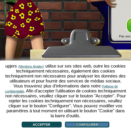
Pas enc
Simulation économique Kapilands 
upjers
utilise sur ses sites web, outre les cookies
(Mentions légales)
jeux par navigateur d'upjers
techniquement nécessaires, également des cookies
techniquement non nécessaires pour analyser les données des
Kapilands fait partie des meilleurs
jeux par navigat
utilisateurs et pour fournir des services de médias sociaux.
véritable
jeu rétro
pour les fans de simulations éc
Vous trouverez plus d'informations dans notre
Politique de
upjers
, il a été élu "MMO of the Year" et enthousia
. Afin d'accepter l'utilisation de cookies techniquement
confidentialité
fans de
jeux stratégiques en ligne
. Ici, tu peux c
non nécessaires, veuillez cliquer sur le bouton "Accepter". Pour
économique en tant qu'entrepreneur et faire carriè
rejeter les cookies techniquement non nécessaires, veuillez
simulations économiques
!
cliquer sur le bouton "Configurer". Vous pouvez modifier vos
paramètres à tout moment en utilisant le bouton "Cookie" dans
la barre d'outils.
ACCEPTER
CONFIGURER