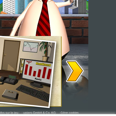
nfos sur le jeu
upjers GmbH & Co. KG
Gérer cookies