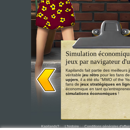
Simulation économique
jeux par navigateur d'u
Kapilands fait partie des meilleurs
véritable
jeu rétro
pour les fans d
upjers
, il a été élu "MMO of the Y
fans de
jeux stratégiques en lig
économique en tant qu'entrepreneu
simulations économiques
!
Kapilands?
L'histoire
Conditions générales d'affai