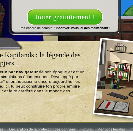
Jouer gratuitement !
Pas encore de compte ?
Inscrivez-vous ici dès maintenant !
 Kapilands : la légende des
pjers
jeux par navigateur
de son époque et est un
e simulations économiques. Développé par
ear" et enthousiasme encore aujourd'hui les
ne
. Ici, tu peux construire ton propre empire
r et faire carrière dans le monde des
res
Déclaration de la protection des données
Forum
Mentions légales
I