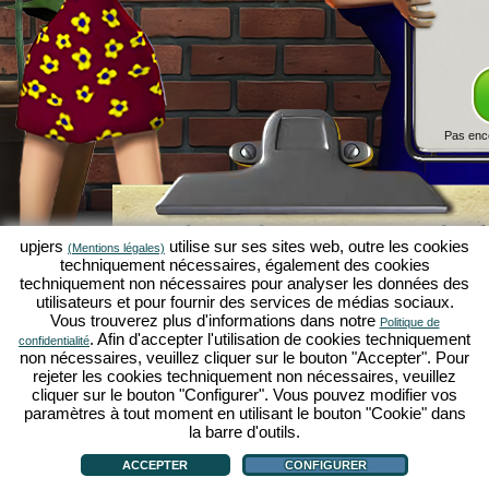
Pas enc
Simulation économique Kapilands 
upjers
utilise sur ses sites web, outre les cookies
(Mentions légales)
jeux par navigateur d'upjers
techniquement nécessaires, également des cookies
techniquement non nécessaires pour analyser les données des
Kapilands fait partie des meilleurs
jeux par navigat
utilisateurs et pour fournir des services de médias sociaux.
véritable
jeu rétro
pour les fans de simulations éc
Vous trouverez plus d'informations dans notre
Politique de
upjers
, il a été élu "MMO of the Year" et enthousia
. Afin d'accepter l'utilisation de cookies techniquement
confidentialité
fans de
jeux stratégiques en ligne
. Ici, tu peux c
non nécessaires, veuillez cliquer sur le bouton "Accepter". Pour
économique en tant qu'entrepreneur et faire carriè
rejeter les cookies techniquement non nécessaires, veuillez
simulations économiques
!
cliquer sur le bouton "Configurer". Vous pouvez modifier vos
paramètres à tout moment en utilisant le bouton "Cookie" dans
la barre d'outils.
ACCEPTER
CONFIGURER