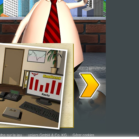
nfos sur le jeu
upjers GmbH & Co. KG
Gérer cookies