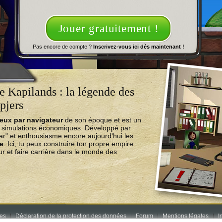
Jouer gratuitement !
Pas encore de compte ?
Inscrivez-vous ici dès maintenant !
 Kapilands : la légende des
pjers
jeux par navigateur
de son époque et est un
e simulations économiques. Développé par
ear" et enthousiasme encore aujourd'hui les
ne
. Ici, tu peux construire ton propre empire
r et faire carrière dans le monde des
res
Déclaration de la protection des données
Forum
Mentions légales
I