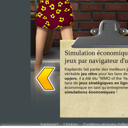
Simulation économique
jeux par navigateur d'u
Kapilands fait partie des meilleurs
véritable
jeu rétro
pour les fans d
upjers
, il a été élu "MMO of the Y
fans de
jeux stratégiques en lig
économique en tant qu'entrepreneu
simulations économiques
!
Kapilands?
L'histoire
Conditions générales d'affai