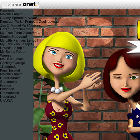
Kapilands
Molehill Empire 2
Galaxy Splitter
Nouveau!
Dinosaur Park - Primeval Zoo
Nouveau!
Zoo 2: Animal Park
Nouveau!
Horse Farm
Nouveau!
My Free Farm 2
Nouveau!
Stonies
Nouveau!
My Little Farmies
Le top !
My Free Zoo
Le top !
Uptasia
Le top !
My Sunny Resort
Wauies
Ma Belle Ferme
GarbageGarage
11Legends
Kapi Hospital
Molehill Empire
UnderMaster
Community
France
Bulgarien
Deutschland
Nederland
UK/USA