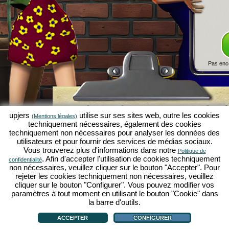
Pas enc
Simulation économique Kapilands 
upjers
utilise sur ses sites web, outre les cookies
(Mentions légales)
jeux par navigateur d'upjers
techniquement nécessaires, également des cookies
techniquement non nécessaires pour analyser les données des
Kapilands fait partie des meilleurs
jeux par navigat
utilisateurs et pour fournir des services de médias sociaux.
véritable
jeu rétro
pour les fans de simulations éc
Vous trouverez plus d'informations dans notre
Politique de
upjers
, il a été élu "MMO of the Year" et enthousia
. Afin d'accepter l'utilisation de cookies techniquement
confidentialité
fans de
jeux stratégiques en ligne
. Ici, tu peux c
non nécessaires, veuillez cliquer sur le bouton "Accepter". Pour
économique en tant qu'entrepreneur et faire carriè
rejeter les cookies techniquement non nécessaires, veuillez
simulations économiques
!
cliquer sur le bouton "Configurer". Vous pouvez modifier vos
paramètres à tout moment en utilisant le bouton "Cookie" dans
la barre d'outils.
ACCEPTER
CONFIGURER