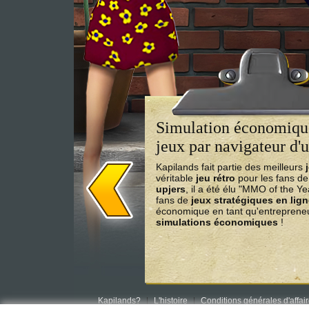
Simulation économique
jeux par navigateur d'u
Kapilands fait partie des meilleurs
véritable
jeu rétro
pour les fans d
upjers
, il a été élu "MMO of the Y
fans de
jeux stratégiques en lig
économique en tant qu'entrepreneu
simulations économiques
!
Kapilands?
L'histoire
Conditions générales d'affai