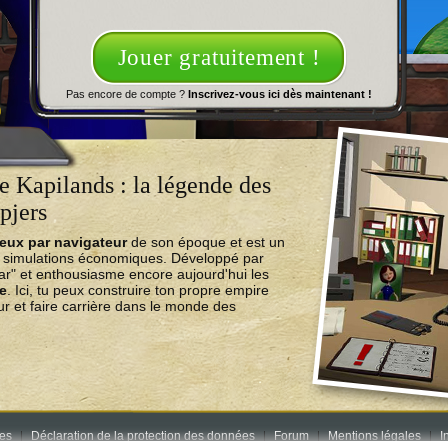
Jouer gratuitement !
Pas encore de compte ?
Inscrivez-vous ici dès maintenant !
 Kapilands : la légende des
pjers
jeux par navigateur
de son époque et est un
e simulations économiques. Développé par
ear" et enthousiasme encore aujourd'hui les
ne
. Ici, tu peux construire ton propre empire
r et faire carrière dans le monde des
res
Déclaration de la protection des données
Forum
Mentions légales
I