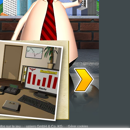
nfos sur le jeu
upjers GmbH & Co. KG
Gérer cookies