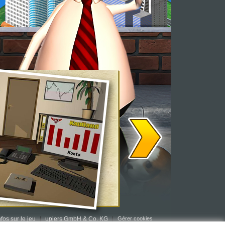
nfos sur le jeu
upjers GmbH & Co. KG
Gérer cookies