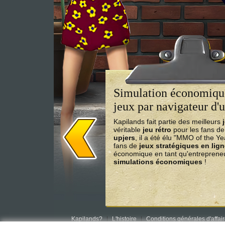
Simulation économique
jeux par navigateur d'u
Kapilands fait partie des meilleurs
véritable
jeu rétro
pour les fans d
upjers
, il a été élu "MMO of the Y
fans de
jeux stratégiques en lig
économique en tant qu'entrepreneu
simulations économiques
!
Kapilands?
L'histoire
Conditions générales d'affai