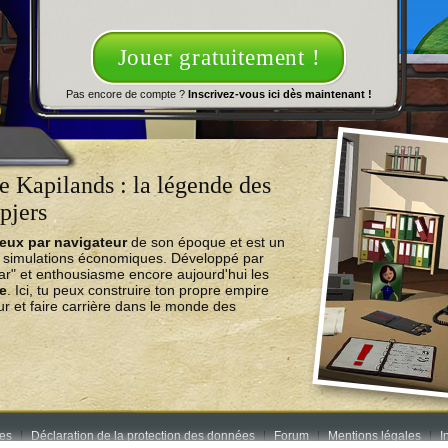
Jouer gratuitement !
Pas encore de compte ?
Inscrivez-vous ici dès maintenant !
 Kapilands : la légende des
pjers
jeux par navigateur
de son époque et est un
e simulations économiques. Développé par
ear" et enthousiasme encore aujourd'hui les
ne
. Ici, tu peux construire ton propre empire
r et faire carrière dans le monde des
res
Déclaration de la protection des données
Forum
Mentions légales
I