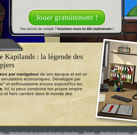
Jouer gratuitement !
Pas encore de compte ?
Inscrivez-vous ici dès maintenant !
 Kapilands : la légende des
pjers
jeux par navigateur
de son époque et est un
e simulations économiques. Développé par
ear" et enthousiasme encore aujourd'hui les
ne
. Ici, tu peux construire ton propre empire
r et faire carrière dans le monde des
res
Déclaration de la protection des données
Forum
Mentions légales
I