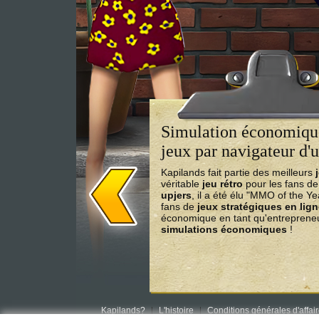
Simulation économique
jeux par navigateur d'u
Kapilands fait partie des meilleurs
véritable
jeu rétro
pour les fans d
upjers
, il a été élu "MMO of the Y
fans de
jeux stratégiques en lig
économique en tant qu'entrepreneu
simulations économiques
!
Kapilands?
L'histoire
Conditions générales d'affai