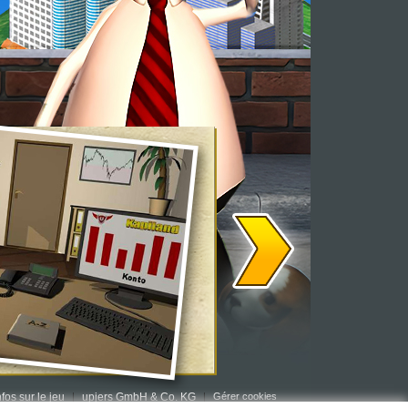
nfos sur le jeu
upjers GmbH & Co. KG
Gérer cookies