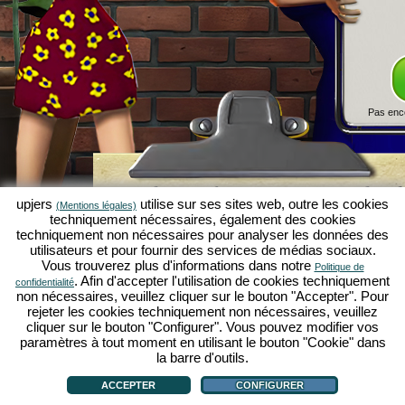
Pas enc
Simulation économique Kapilands 
upjers
utilise sur ses sites web, outre les cookies
(Mentions légales)
jeux par navigateur d'upjers
techniquement nécessaires, également des cookies
techniquement non nécessaires pour analyser les données des
Kapilands fait partie des meilleurs
jeux par navigat
utilisateurs et pour fournir des services de médias sociaux.
véritable
jeu rétro
pour les fans de simulations éc
Vous trouverez plus d'informations dans notre
Politique de
upjers
, il a été élu "MMO of the Year" et enthousia
. Afin d'accepter l'utilisation de cookies techniquement
confidentialité
fans de
jeux stratégiques en ligne
. Ici, tu peux c
non nécessaires, veuillez cliquer sur le bouton "Accepter". Pour
économique en tant qu'entrepreneur et faire carriè
rejeter les cookies techniquement non nécessaires, veuillez
simulations économiques
!
cliquer sur le bouton "Configurer". Vous pouvez modifier vos
paramètres à tout moment en utilisant le bouton "Cookie" dans
la barre d'outils.
ACCEPTER
CONFIGURER