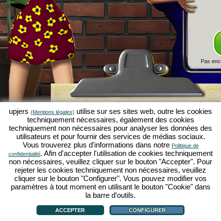
Pas enc
Simulation économique Kapilands 
upjers
utilise sur ses sites web, outre les cookies
(Mentions légales)
jeux par navigateur d'upjers
techniquement nécessaires, également des cookies
techniquement non nécessaires pour analyser les données des
Kapilands fait partie des meilleurs
jeux par navigat
utilisateurs et pour fournir des services de médias sociaux.
véritable
jeu rétro
pour les fans de simulations éc
Vous trouverez plus d'informations dans notre
Politique de
upjers
, il a été élu "MMO of the Year" et enthousia
. Afin d'accepter l'utilisation de cookies techniquement
confidentialité
fans de
jeux stratégiques en ligne
. Ici, tu peux c
non nécessaires, veuillez cliquer sur le bouton "Accepter". Pour
économique en tant qu'entrepreneur et faire carriè
rejeter les cookies techniquement non nécessaires, veuillez
simulations économiques
!
cliquer sur le bouton "Configurer". Vous pouvez modifier vos
paramètres à tout moment en utilisant le bouton "Cookie" dans
la barre d'outils.
ACCEPTER
CONFIGURER