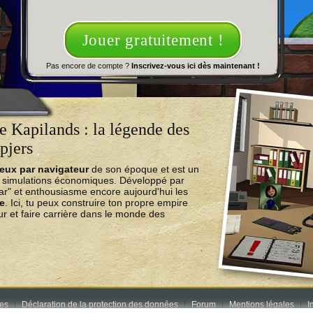
Jouer gratuitement !
Pas encore de compte ?
Inscrivez-vous ici dès maintenant !
 Kapilands : la légende des
pjers
jeux par navigateur
de son époque et est un
e simulations économiques. Développé par
ear" et enthousiasme encore aujourd'hui les
ne
. Ici, tu peux construire ton propre empire
r et faire carrière dans le monde des
res
Déclaration de la protection des données
Forum
Mentions légales
I