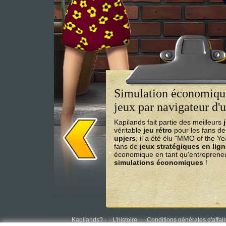
Simulation économique
jeux par navigateur d'u
Kapilands fait partie des meilleurs
véritable
jeu rétro
pour les fans d
upjers
, il a été élu "MMO of the Y
fans de
jeux stratégiques en lig
économique en tant qu'entrepreneu
simulations économiques
!
Kapilands?
L'histoire
Conditions générales d'affai