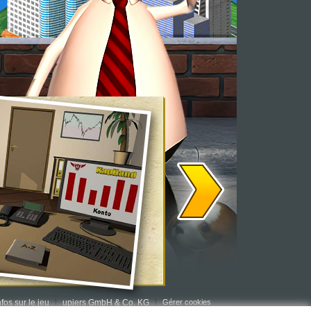
nfos sur le jeu
upjers GmbH & Co. KG
Gérer cookies