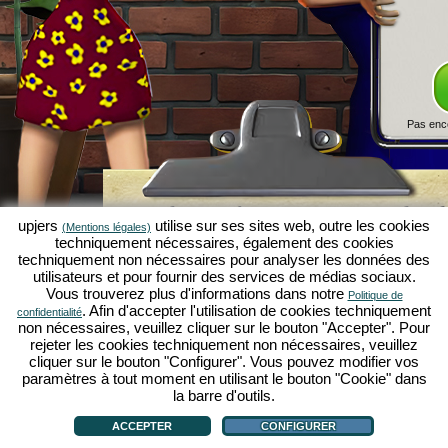
Pas enc
Simulation économique Kapilands 
upjers
utilise sur ses sites web, outre les cookies
(Mentions légales)
jeux par navigateur d'upjers
techniquement nécessaires, également des cookies
techniquement non nécessaires pour analyser les données des
Kapilands fait partie des meilleurs
jeux par navigat
utilisateurs et pour fournir des services de médias sociaux.
véritable
jeu rétro
pour les fans de simulations éc
Vous trouverez plus d'informations dans notre
Politique de
upjers
, il a été élu "MMO of the Year" et enthousia
. Afin d'accepter l'utilisation de cookies techniquement
confidentialité
fans de
jeux stratégiques en ligne
. Ici, tu peux c
non nécessaires, veuillez cliquer sur le bouton "Accepter". Pour
économique en tant qu'entrepreneur et faire carriè
rejeter les cookies techniquement non nécessaires, veuillez
simulations économiques
!
cliquer sur le bouton "Configurer". Vous pouvez modifier vos
paramètres à tout moment en utilisant le bouton "Cookie" dans
la barre d'outils.
ACCEPTER
CONFIGURER