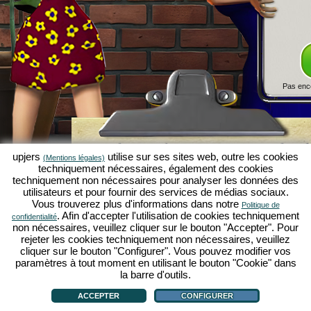
Pas enc
Simulation économique Kapilands 
upjers
utilise sur ses sites web, outre les cookies
(Mentions légales)
jeux par navigateur d'upjers
techniquement nécessaires, également des cookies
techniquement non nécessaires pour analyser les données des
Kapilands fait partie des meilleurs
jeux par navigat
utilisateurs et pour fournir des services de médias sociaux.
véritable
jeu rétro
pour les fans de simulations éc
Vous trouverez plus d'informations dans notre
Politique de
upjers
, il a été élu "MMO of the Year" et enthousia
. Afin d'accepter l'utilisation de cookies techniquement
confidentialité
fans de
jeux stratégiques en ligne
. Ici, tu peux c
non nécessaires, veuillez cliquer sur le bouton "Accepter". Pour
économique en tant qu'entrepreneur et faire carriè
rejeter les cookies techniquement non nécessaires, veuillez
simulations économiques
!
cliquer sur le bouton "Configurer". Vous pouvez modifier vos
paramètres à tout moment en utilisant le bouton "Cookie" dans
la barre d'outils.
ACCEPTER
CONFIGURER