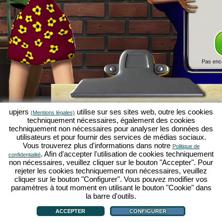
Pas enc
Simulation économique Kapilands 
upjers
utilise sur ses sites web, outre les cookies
(Mentions légales)
jeux par navigateur d'upjers
techniquement nécessaires, également des cookies
techniquement non nécessaires pour analyser les données des
Kapilands fait partie des meilleurs
jeux par navigat
utilisateurs et pour fournir des services de médias sociaux.
véritable
jeu rétro
pour les fans de simulations éc
Vous trouverez plus d'informations dans notre
Politique de
upjers
, il a été élu "MMO of the Year" et enthousia
. Afin d'accepter l'utilisation de cookies techniquement
confidentialité
fans de
jeux stratégiques en ligne
. Ici, tu peux c
non nécessaires, veuillez cliquer sur le bouton "Accepter". Pour
économique en tant qu'entrepreneur et faire carriè
rejeter les cookies techniquement non nécessaires, veuillez
simulations économiques
!
cliquer sur le bouton "Configurer". Vous pouvez modifier vos
paramètres à tout moment en utilisant le bouton "Cookie" dans
la barre d'outils.
ACCEPTER
CONFIGURER